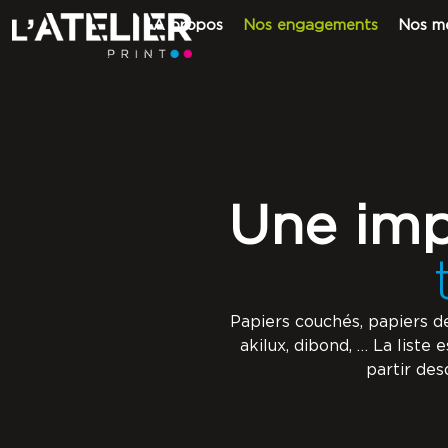
A propos
Nos engagements
Nos mé
Une imp
Papiers couchés, papiers de c
akilux, dibond, … La liste
partir des