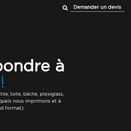
Demander un devis
pondre à
!
ile, toile, bâche, plexiglass,
esquels nous imprimons et à
nd format).