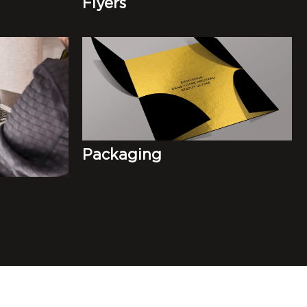
Flyers
Packaging
e