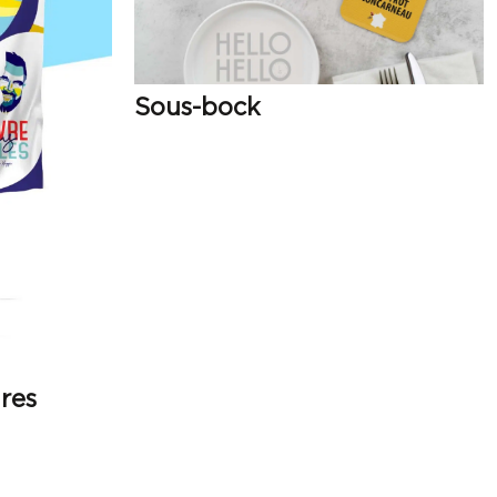
Sous-bock
res