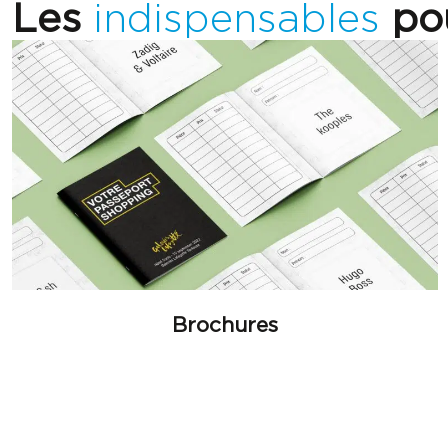
Les
indispensables
pou
Brochures