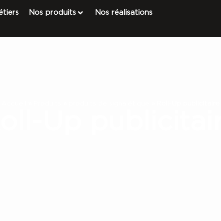
tiers
Nos produits
Nos réalisations
Accueil
»
Produits
»
produits de signalétique
»
Roll-Up publicitaire
oll-Up publicitai