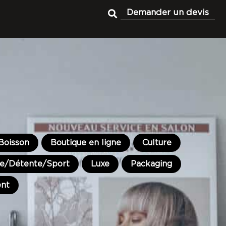
Demander un devis
Boisson
Boutique en ligne
Culture
tre/Détente/Sport
Luxe
Packaging
ent