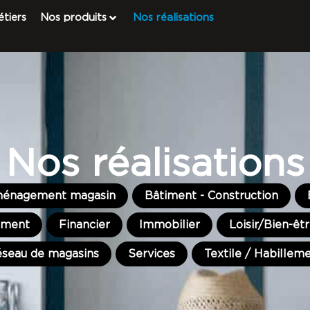
tiers
Nos produits
Nos réalisations
Nos réalisations
énagement magasin
Bâtiment - Construction
ement
Financier
Immobilier
Loisir/Bien-ê
seau de magasins
Services
Textile / Habillem