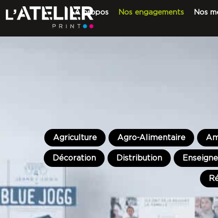
A propos
Nos engagements
Nos mé
Agriculture
Agro-Alimentaire
Am
Décoration
Distribution
Enseign
Ré