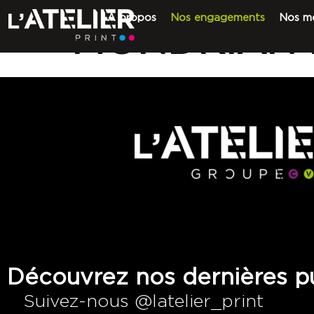
A propos
Nos engagements
Nos mé
MONDRIAN B
Découvrez nos dernières pu
Suivez-nous @latelier_print