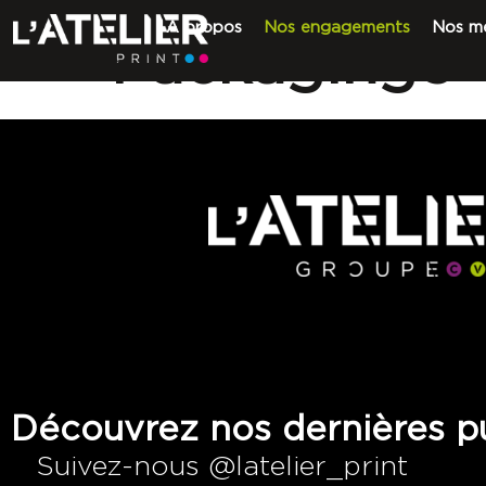
A propos
Nos engagements
Nos mé
Packaging3
Découvrez nos dernières pu
Suivez-nous @latelier_print