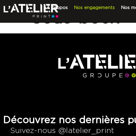
A propos
Nos engagements
Nos mé
Sous-bock –
Découvrez nos dernières pu
Suivez-nous @latelier_print