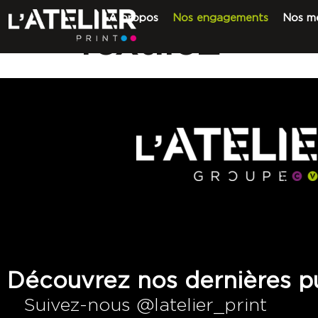
A propos
Nos engagements
Nos mé
Textile2
Découvrez nos dernières pu
Suivez-nous @latelier_print